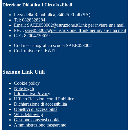
Direzione Didattica I Circolo -Eboli
P.zza della Repubblica, 84025 Eboli (SA)
Tel:
0828328284
Email:
SAEE053002@istruzione.it
Link per inviare una mail
PEC:
saee053002@pec.istruzione.it
Link per inviare una mail
C.F.: 82004730659
Cod meccanografico scuola SAEE053002
Cod. univoco: UFWJT2
Sezione Link Utili
Cookie policy
Note legali
Informativa Privacy
Ufficio Relazioni con il Pubblico
Dichiarazione di accessibilità
Obiettivi di accessibilità
Whistleblowing
Gestione consensi cookie
Amministrazione trasparente