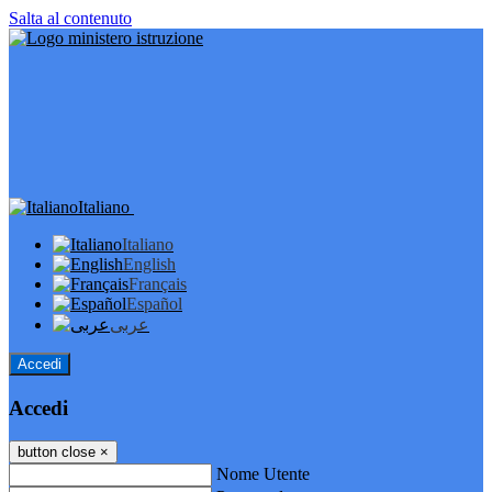
Salta al contenuto
Italiano
Italiano
English
Français
Español
عربى
Accedi
Accedi
button close
×
Nome Utente