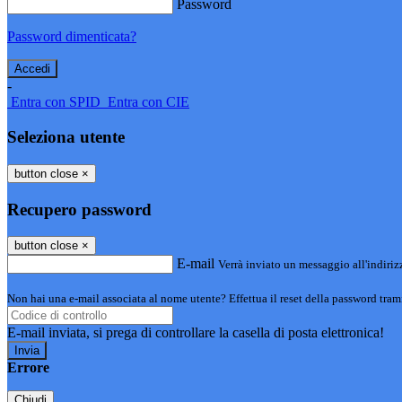
Password
Password dimenticata?
-
Entra con SPID
Entra con CIE
Seleziona utente
button close
×
Recupero password
button close
×
E-mail
Verrà inviato un messaggio all'indirizz
Non hai una e-mail associata al nome utente? Effettua il reset della password tram
E-mail inviata, si prega di controllare la casella di posta elettronica!
Errore
Chiudi