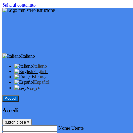
Salta al contenuto
Italiano
Italiano
English
Français
Español
عربى
Accedi
Accedi
button close
×
Nome Utente