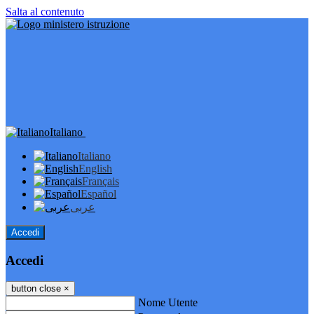
Salta al contenuto
Italiano
Italiano
English
Français
Español
عربى
Accedi
Accedi
button close
×
Nome Utente