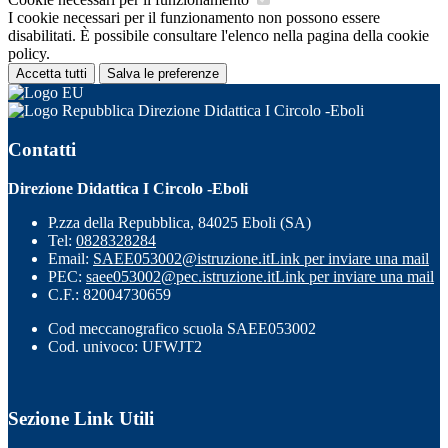
I cookie necessari per il funzionamento non possono essere
disabilitati. È possibile consultare l'elenco nella pagina della cookie
policy.
Accetta tutti
Salva le preferenze
Direzione Didattica I Circolo -Eboli
Contatti
Direzione Didattica I Circolo -Eboli
P.zza della Repubblica, 84025 Eboli (SA)
Tel:
0828328284
Email:
SAEE053002@istruzione.it
Link per inviare una mail
PEC:
saee053002@pec.istruzione.it
Link per inviare una mail
C.F.: 82004730659
Cod meccanografico scuola SAEE053002
Cod. univoco: UFWJT2
Sezione Link Utili