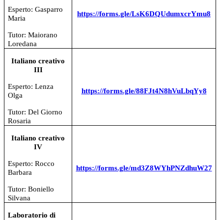
Esperto: Gasparro
https://forms.gle/LsK6DQUdumxcrYmu8
Maria
Tutor: Maiorano
Loredana
Italiano creativo
III
Esperto: Lenza
https://forms.gle/88FJt4N8hVuLbqYy8
Olga
Tutor: Del Giorno
Rosaria
Italiano creativo
IV
Esperto: Rocco
https://forms.gle/md3Z8WYhPNZdhuW27
Barbara
Tutor: Boniello
Silvana
Laboratorio di