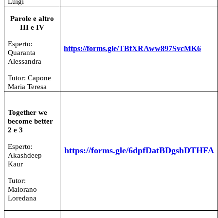
Luigi
Parole e altro
III e IV
Esperto:
https://forms.gle/TBfXRAww897SvcMK6
Quaranta
Alessandra
Tutor: Capone
Maria Teresa
Together we
become better
2 e 3
Esperto:
https://forms.gle/6dpfDatBDgshDTHFA
Akashdeep
Kaur
Tutor:
Maiorano
Loredana