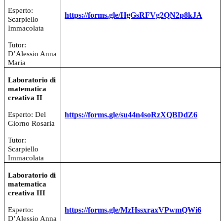
Esperto:
https://forms.gle/HgGsRFVg2QN2p8kJA
Scarpiello
Immacolata
Tutor:
D’Alessio Anna
Maria
Laboratorio di
matematica
creativa II
Esperto: Del
https://forms.gle/su44n4soRzXQBDdZ6
Giorno Rosaria
Tutor:
Scarpiello
Immacolata
Laboratorio di
matematica
creativa III
Esperto:
https://forms.gle/MzHssxraxVPwmQWi6
D’Alessio Anna