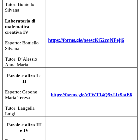
Tutor: Boniello
Silvana
Laboratorio di
matematica
creativa IV
https://forms.gle/peescKi52cqNFeji6
Esperto: Boniello
Silvana
Tutor: D’Alessio
Anna Maria
Parole e altro I e
II
Esperto: Capone
https://forms.gle/vTWT14Q5zJJx9otE6
Maria Teresa
Tutor: Langella
Luigi
Parole e altro III
e IV