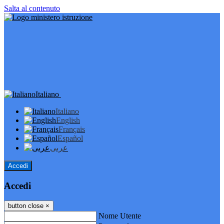
Salta al contenuto
Italiano
Italiano
English
Français
Español
عربى
Accedi
Accedi
button close
×
Nome Utente