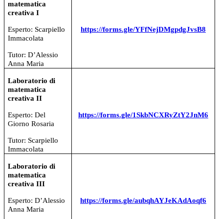
matematica
creativa I
Esperto: Scarpiello
https://forms.gle/YFfNejDMgpdgJvsB8
Immacolata
Tutor: D’Alessio
Anna Maria
Laboratorio di
matematica
creativa II
Esperto: Del
https://forms.gle/1SkbNCXRyZtY2JnM6
Giorno Rosaria
Tutor: Scarpiello
Immacolata
Laboratorio di
matematica
creativa III
Esperto: D’Alessio
https://forms.gle/aubqhAYJeKAdAoqf6
Anna Maria