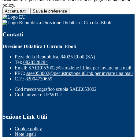
policy.
Accetta tutti
Salva le preferenze
Direzione Didattica I Circolo -Eboli
Contatti
Direzione Didattica I Circolo -Eboli
P.zza della Repubblica, 84025 Eboli (SA)
Tel:
0828328284
Email:
SAEE053002@istruzione.it
Link per inviare una mail
PEC:
saee053002@pec.istruzione.it
Link per inviare una mail
C.F.: 82004730659
Cod meccanografico scuola SAEE053002
Cod. univoco: UFWJT2
Sezione Link Utili
Cookie policy
Note legali