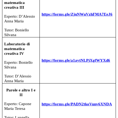
matematica
creativa III
https://forms.gle/ZjnNWuVzhFMA7EeJ6
Esperto: D’Alessio
Anna Maria
Tutor: Boniello
Silvana
Laboratorio di
matematica
creativa IV
https://forms.gle/a1aytNLPjXgfWYXd6
Esperto: Boniello
Silvana
Tutor: D’Alessio
Anna Maria
Parole e altro I e
II
Esperto: Capone
https://forms.gle/PADN2tkoVunv6XNDA
Maria Teresa
Tutor: Langella