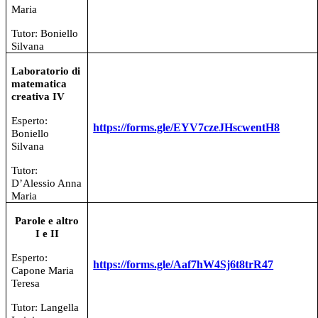
Maria
Tutor: Boniello
Silvana
Laboratorio di
matematica
creativa IV
Esperto:
https://forms.gle/EYV7czeJHscwentH8
Boniello
Silvana
Tutor:
D’Alessio Anna
Maria
Parole e altro
I e II
Esperto:
https://forms.gle/Aaf7hW4Sj6t8trR47
Capone Maria
Teresa
Tutor: Langella