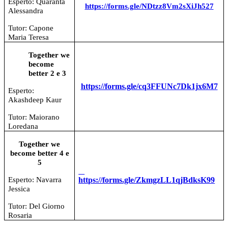
Esperto: Quaranta
https://forms.gle/NDtzz8Vm2sXiJh527
Alessandra
Tutor: Capone
Maria Teresa
Together we
become
better 2 e 3
https://forms.gle/cq3FFUNc7Dk1jx6M7
Esperto:
Akashdeep Kaur
Tutor: Maiorano
Loredana
Together we
become better 4 e
5
Esperto: Navarra
https://forms.gle/ZkmgzLL1qjBdksK99
Jessica
Tutor: Del Giorno
Rosaria