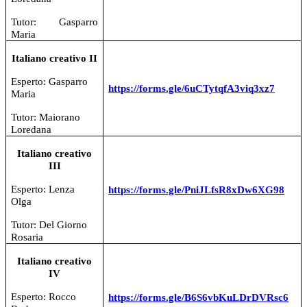
Tutor: Gasparro
Maria
Italiano creativo II
Esperto: Gasparro
https://forms.gle/6uCTytqfA3viq3xz7
Maria
Tutor: Maiorano
Loredana
Italiano creativo
III
Esperto: Lenza
https://forms.gle/PniJLfsR8xDw6XG98
Olga
Tutor: Del Giorno
Rosaria
Italiano creativo
IV
Esperto: Rocco
https://forms.gle/B6S6vbKuLDrDVRsc6