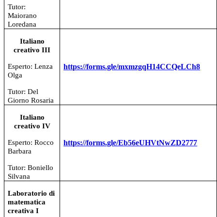
Tutor:
Maiorano
Loredana
Italiano
creativo III
Esperto: Lenza
https://forms.gle/mxmzgqH14CCQeLCh8
Olga
Tutor: Del
Giorno Rosaria
Italiano
creativo IV
Esperto: Rocco
https://forms.gle/Eb56eUHVtNwZD2777
Barbara
Tutor: Boniello
Silvana
Laboratorio di
matematica
creativa I