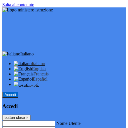
Salta al contenuto
Italiano
Italiano
English
Français
Español
عربى
Accedi
Accedi
button close
×
Nome Utente