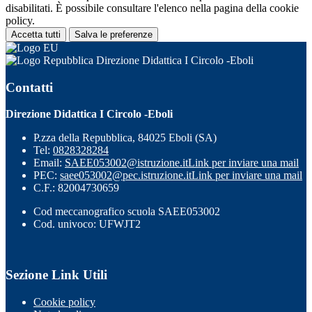
disabilitati. È possibile consultare l'elenco nella pagina della cookie
policy.
Accetta tutti
Salva le preferenze
Direzione Didattica I Circolo -Eboli
Contatti
Direzione Didattica I Circolo -Eboli
P.zza della Repubblica, 84025 Eboli (SA)
Tel:
0828328284
Email:
SAEE053002@istruzione.it
Link per inviare una mail
PEC:
saee053002@pec.istruzione.it
Link per inviare una mail
C.F.: 82004730659
Cod meccanografico scuola SAEE053002
Cod. univoco: UFWJT2
Sezione Link Utili
Cookie policy