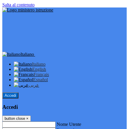
Salta al contenuto
Italiano
Italiano
English
Français
Español
عربى
Accedi
Accedi
button close
×
Nome Utente