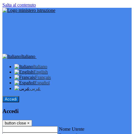
Salta al contenuto
Italiano
Italiano
English
Français
Español
عربى
Accedi
Accedi
button close
×
Nome Utente