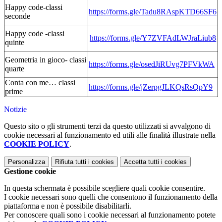
Happy code-classi
https://forms.gle/Tadu8RAspKTD66SF6
seconde
Happy code -classi
https://forms.gle/Y7ZVFAdLWJraLiub8
quinte
Geometria in gioco- classi
https://forms.gle/osedJiRUvg7PFVkWA
quarte
Conta con me… classi
https://forms.gle/jZerpgJLKQsRsQpY9
prime
Notizie
Questo sito o gli strumenti terzi da questo utilizzati si avvalgono di
cookie necessari al funzionamento ed utili alle finalità illustrate nella
COOKIE POLICY
.
Personalizza
Rifiuta tutti
i cookies
Accetta tutti
i cookies
Gestione cookie
In questa schermata è possibile scegliere quali cookie consentire.
I cookie necessari sono quelli che consentono il funzionamento della
piattaforma e non è possibile disabilitarli.
Per conoscere quali sono i cookie necessari al funzionamento potete