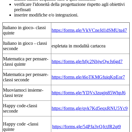
verificare l'idoneità della progettazione rispetto agli obiettivi
prefissati
inserire modifiche e/o integrazioni.
Italiano in gioco- classi
https://forms.gle/VkVCneJd1dSMUtu47
quinte
Italiano in gioco - classi
espletata in modalità cartacea
seconde
Matematica per pensare-
https://forms.gle/
hfjc2NhjwQwJs6gd7
classi quinte
Matematica per pensare-
https://forms.gle/i6oTKMGfuiqKpEor7
classi seconde
Muoviamoci insieme-
https://forms.gle/YDVs3zugjn85WhpJ6
classi terze
Happy code-classi
https://forms.gle/qvk7Kd5eqxRNU5Yc9
seconde
Happy code -classi
https://forms.gle/54PJa3vQJctJR2qt9
quinte