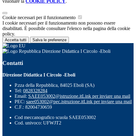
visionare la
COOKIE POLICY
.
Cookie necessari per il funzionamento
I cookie necessari per il funzionamento non possono essere
disabilitati. È possibile consultare l'elenco nella pagina della cookie
policy.
Accetta tutti
Salva le preferenze
Direzione Didattica I Circolo -Eboli
Contatti
Direzione Didattica I Circolo -Eboli
P.zza della Repubblica, 84025 Eboli (SA)
Tel:
0828328284
Email:
SAEE053002@istruzione.it
Link per inviare una mail
PEC:
saee053002@pec.istruzione.it
Link per inviare una mail
C.F.: 82004730659
Cod meccanografico scuola SAEE053002
Cod. univoco: UFWJT2