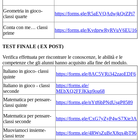
Geometria in gioco-
https://forms.gle/R5aEVQAdwjkQrZPi7
classi quarte
Conta con me… classi
https://forms.gle/KvdprwRyRVuV6EU16
prime
TEST FINALE ( EX POST)
Verifica effettuata per riscontrare le conoscenze, le abilità e le
competenze che gli alunni hanno acquisito alla fine del modulo.
Italiano in gioco- classi
https://forms.gle/8AC5VRi342zaoEDF6
quinte
Italiano in gioco - classi
https://forms.gle/
seconde
MEbXQ2FFJKkp9ou68
Matematica per pensare-
https://forms.gle/
nYtf6bPNdUsgP8589
classi quinte
Matematica per pensare-
https://forms.gle/CxG7yZyP4wS7Xie3A
classi seconde
Muoviamoci insieme-
https://forms.gle/
4RWsZuBeX8qx4bT96
classi terze