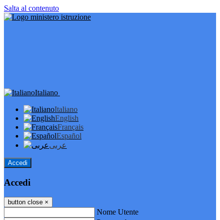
Salta al contenuto
Italiano
Italiano
English
Français
Español
عربى
Accedi
Accedi
button close
×
Nome Utente