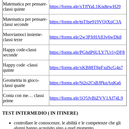
Matematica per pensare-
https://forms.gle/
xTffYaL1KndtewH29
classi quinte
Matematica per pensare-
https://forms.gle/tnTfpe919VQiXpC3A
classi seconde
Muoviamoci insieme-
https://forms.gle/2w3PJrHAfi3v6wDk8
classi terze
Happy code-classi
https://forms.gle/PGhdP6ULY7Ur1yDF8
seconde
Happy code -classi
https://forms.gle/xKB88T8gFxdScG4n7
quinte
Geometria in gioco-
https://forms.gle/St2o2CsBJPknAqKa6
classi quarte
Conta con me… classi
https://forms.gle/1Q5JvBiZVV1Af74L9
prime
TEST INTERMEDIO ( IN ITINERE)
controllare le conoscenze, le abilità e le competenze che gli
alunni hanno acquisito sino a quel momento