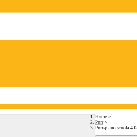
Home
>
Pnrr
>
Pnrr-piano scuola 4.0