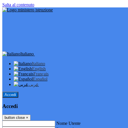
Salta al contenuto
Italiano
Italiano
English
Français
Español
عربى
Accedi
Accedi
button close
×
Nome Utente