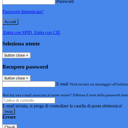
Password
Password dimenticata?
-
Entra con SPID
Entra con CIE
Seleziona utente
button close
×
Recupero password
button close
×
E-mail
Verrà inviato un messaggio all'indirizz
Non hai una e-mail associata al nome utente? Effettua il reset della password tram
E-mail inviata, si prega di controllare la casella di posta elettronica!
Errore
Chiudi