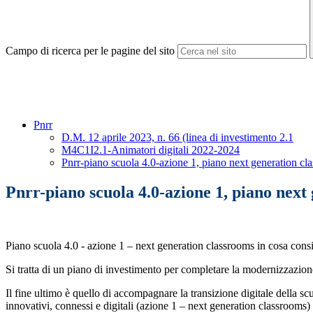
Campo di ricerca per le pagine del sito
Pnrr
D.M. 12 aprile 2023, n. 66 (linea di investimento 2.1
M4C1I2.1-Animatori digitali 2022-2024
Pnrr-piano scuola 4.0-azione 1, piano next generation cl
Pnrr-piano scuola 4.0-azione 1, piano next
Piano scuola 4.0 - azione 1 – next generation classrooms in cosa consi
Si tratta di un piano di investimento per completare la modernizzazione d
Il fine ultimo è quello di accompagnare la transizione digitale della s
innovativi, connessi e digitali (azione 1 – next generation classrooms) 