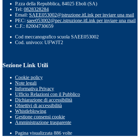
P.zza della Repubblica, 84025 Eboli (SA)
Tel:
0828328284
Email:
SAEE053002@istruzione.it
Link per inviare una mail
PEC:
saee053002@pec.istruzione.it
Link per inviare una mail
C.F.: 82004730659
Cod meccanografico scuola SAEE053002
Cod. univoco: UFWJT2
Sezione Link Utili
Cookie policy
Note legali
Informativa Privacy
Ufficio Relazioni con il Pubblico
Dichiarazione di accessibilità
Obiettivi di accessibilità
Whistleblowing
Gestione consensi cookie
Amministrazione trasparente
Pagina visualizzata
886
volte