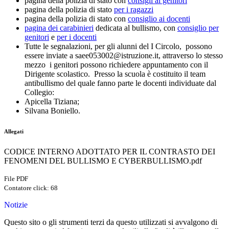
pagina della polizia di stato con
consigli ai genitori
pagina della polizia di stato
per i ragazzi
pagina della polizia di stato con
consiglio ai docenti
pagina dei carabinieri
dedicata al bullismo, con
consiglio per
genitori
e
per i docenti
Tutte le segnalazioni, per gli alunni del I Circolo, possono
essere inviate a
saee053002@istruzione.it, attraverso lo stesso
mezzo i genitori possono richiedere appuntamento con il
Dirigente scolastico.
Presso la scuola è costituito il team
antibullismo del quale fanno parte le docenti individuate dal
Collegio:
Apicella Tiziana;
Silvana Boniello.
Allegati
CODICE INTERNO ADOTTATO PER IL CONTRASTO DEI
FENOMENI DEL BULLISMO E CYBERBULLISMO.pdf
File PDF
Contatore click: 68
Notizie
Questo sito o gli strumenti terzi da questo utilizzati si avvalgono di