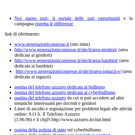
Noi siamo pari- il portale delle pari opportunità
e la
campagna
rispetta le differenze
link di riferimento:
www.generazioniconnesse.it
(sito miur)
http://www.generazioniconnesse.it/site/it/area-genitori/
(area
dedicata ai genitori)
http://www.generazioniconnesse.it/site/it/area-bambini/
(area
dedicata ai bambini)
http://www.generazioniconnesse.it/site/it/area-ragazzi-e/
(area
dedicata ai ragazzi)
pagina del telefono azzurro dedicata al bullismo
pagina del telefono azzurro dedicata al cyberbullismo
pagina del telefono azzurro
da cui si può accedere ad altre
tematiche interessanti per docenti e genitori
Linee di ascolto e segnalazione per problemi legati alle attività
online: S.O.S. Il Telefono Azzurro
(1.96.96) e il ch@t http://www.azzurro.it/chat.html
pagina della polizia di stato
sul cyberbullismo.