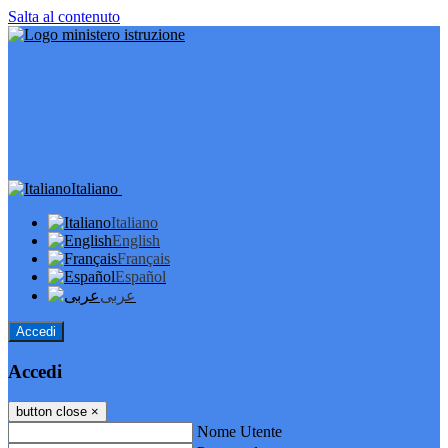
Salta al contenuto
Italiano
Italiano
English
Français
Español
عربى
Accedi
Accedi
button close
×
Nome Utente