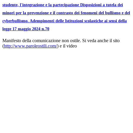
studente, l'integrazione e la partecipazione Disposizioni a tutela dei
minori per la prevenzione e il contrasto dei fenomeni del bullismo e del
cyberbullismo. Adempimenti delle Istituzioni scolastiche ai sensi della
legge 17 maggio 2024 n.70
Manifesto della comunicazione non ostile. Si veda anche il sito
(
http://www.paroleostili.com/
) e il video