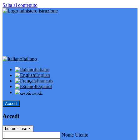
Salta al contenuto
Italiano
Italiano
English
Français
Español
عربى
Accedi
Accedi
button close
×
Nome Utente