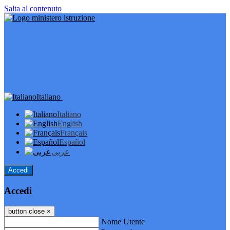
Salta al contenuto
Italiano
Italiano
English
Français
Español
عربى
Accedi
Accedi
button close
×
Nome Utente