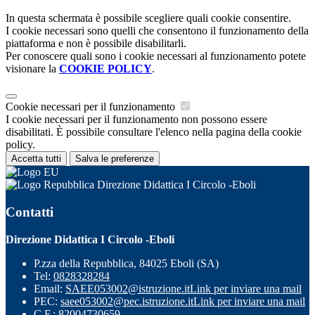
In questa schermata è possibile scegliere quali cookie consentire.
I cookie necessari sono quelli che consentono il funzionamento della
piattaforma e non è possibile disabilitarli.
Per conoscere quali sono i cookie necessari al funzionamento potete
visionare la
COOKIE POLICY
.
Cookie necessari per il funzionamento
I cookie necessari per il funzionamento non possono essere
disabilitati. È possibile consultare l'elenco nella pagina della cookie
policy.
Accetta tutti
Salva le preferenze
Direzione Didattica I Circolo -Eboli
Contatti
Direzione Didattica I Circolo -Eboli
P.zza della Repubblica, 84025 Eboli (SA)
Tel:
0828328284
Email:
SAEE053002@istruzione.it
Link per inviare una mail
PEC:
saee053002@pec.istruzione.it
Link per inviare una mail
C.F.: 82004730659