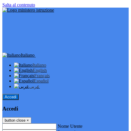
Salta al contenuto
Italiano
Italiano
English
Français
Español
عربى
Accedi
Accedi
button close
×
Nome Utente