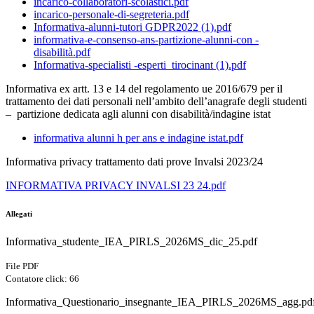
incarico-collaboratori-scolastici.pdf
incarico-personale-di-segreteria.pdf
Informativa-alunni-tutori GDPR2022 (1).pdf
informativa-e-consenso-ans-partizione-alunni-con -
disabilità.pdf
Informativa-specialisti -esperti_tirocinant (1).pdf
Informativa ex artt. 13 e 14 del regolamento ue 2016/679 per il
trattamento dei dati personali nell’ambito dell’anagrafe degli studenti
– partizione dedicata agli alunni con disabilità/indagine istat
informativa alunni h per ans e indagine istat.pdf
Informativa privacy trattamento dati prove Invalsi 2023/24
INFORMATIVA PRIVACY INVALSI 23 24.pdf
Allegati
Informativa_studente_IEA_PIRLS_2026MS_dic_25.pdf
File PDF
Contatore click: 66
Informativa_Questionario_insegnante_IEA_PIRLS_2026MS_agg.pd