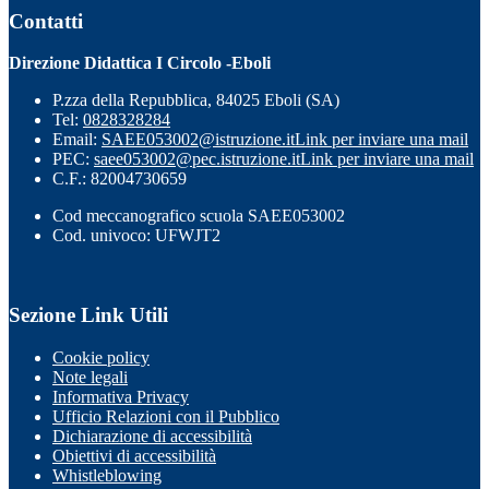
Contatti
Direzione Didattica I Circolo -Eboli
P.zza della Repubblica, 84025 Eboli (SA)
Tel:
0828328284
Email:
SAEE053002@istruzione.it
Link per inviare una mail
PEC:
saee053002@pec.istruzione.it
Link per inviare una mail
C.F.: 82004730659
Cod meccanografico scuola SAEE053002
Cod. univoco: UFWJT2
Sezione Link Utili
Cookie policy
Note legali
Informativa Privacy
Ufficio Relazioni con il Pubblico
Dichiarazione di accessibilità
Obiettivi di accessibilità
Whistleblowing