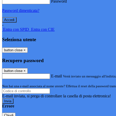
Password
Password dimenticata?
-
Entra con SPID
Entra con CIE
Seleziona utente
button close
×
Recupero password
button close
×
E-mail
Verrà inviato un messaggio all'indirizz
Non hai una e-mail associata al nome utente? Effettua il reset della password tram
E-mail inviata, si prega di controllare la casella di posta elettronica!
Errore
Chiudi