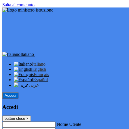
Salta al contenuto
Italiano
Italiano
English
Français
Español
عربى
Accedi
Accedi
button close
×
Nome Utente