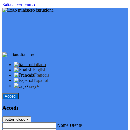
Salta al contenuto
Italiano
Italiano
English
Français
Español
عربى
Accedi
Accedi
button close
×
Nome Utente