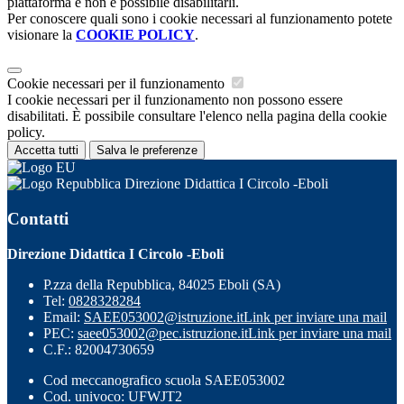
piattaforma e non è possibile disabilitarli.
Per conoscere quali sono i cookie necessari al funzionamento potete
visionare la
COOKIE POLICY
.
Cookie necessari per il funzionamento
I cookie necessari per il funzionamento non possono essere
disabilitati. È possibile consultare l'elenco nella pagina della cookie
policy.
Accetta tutti
Salva le preferenze
Direzione Didattica I Circolo -Eboli
Contatti
Direzione Didattica I Circolo -Eboli
P.zza della Repubblica, 84025 Eboli (SA)
Tel:
0828328284
Email:
SAEE053002@istruzione.it
Link per inviare una mail
PEC:
saee053002@pec.istruzione.it
Link per inviare una mail
C.F.: 82004730659
Cod meccanografico scuola SAEE053002
Cod. univoco: UFWJT2