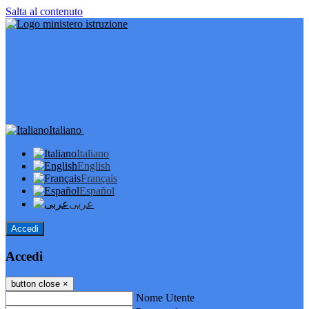
Salta al contenuto
Italiano
Italiano
English
Français
Español
عربى
Accedi
Accedi
button close
×
Nome Utente