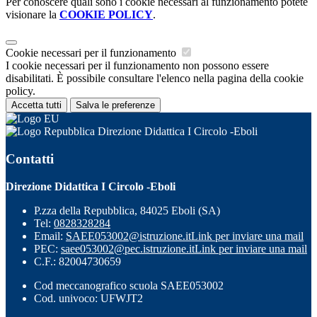
Per conoscere quali sono i cookie necessari al funzionamento potete
visionare la
COOKIE POLICY
.
Cookie necessari per il funzionamento
I cookie necessari per il funzionamento non possono essere
disabilitati. È possibile consultare l'elenco nella pagina della cookie
policy.
Accetta tutti
Salva le preferenze
Direzione Didattica I Circolo -Eboli
Contatti
Direzione Didattica I Circolo -Eboli
P.zza della Repubblica, 84025 Eboli (SA)
Tel:
0828328284
Email:
SAEE053002@istruzione.it
Link per inviare una mail
PEC:
saee053002@pec.istruzione.it
Link per inviare una mail
C.F.: 82004730659
Cod meccanografico scuola SAEE053002
Cod. univoco: UFWJT2