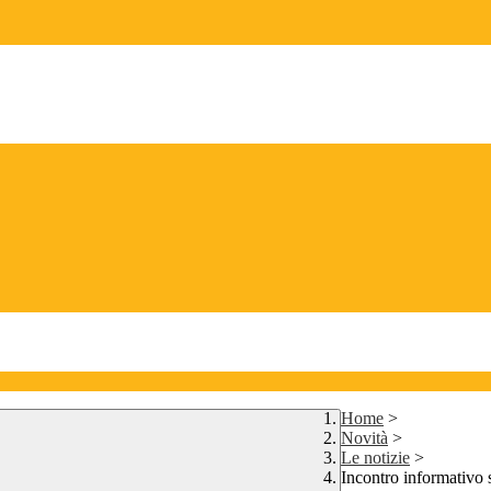
Home
>
Novità
>
Le notizie
>
Incontro informativo s