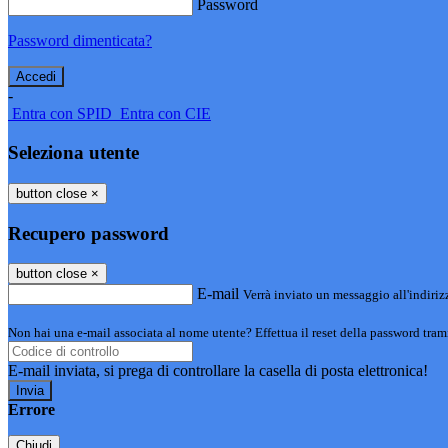
Password
Password dimenticata?
-
Entra con SPID
Entra con CIE
Seleziona utente
button close
×
Recupero password
button close
×
E-mail
Verrà inviato un messaggio all'indirizz
Non hai una e-mail associata al nome utente? Effettua il reset della password tram
E-mail inviata, si prega di controllare la casella di posta elettronica!
Errore
Chiudi