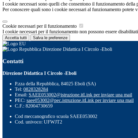
I cookie necessari sono quelli che consentono il funzionamento della pi
Per conoscere quali sono i cookie necessari al funzionamento potete v
Cookie necessari per il funzionamento
I cookie necessari per il funzionamento non possono essere disabilitati.
Accetta tutti
Salva le preferenze
Direzione Didattica I Circolo -Eboli
Contatti
Direzione Didattica I Circolo -Eboli
P.zza della Repubblica, 84025 Eboli (SA)
Tel:
0828328284
Email:
SAEE053002@istruzione.it
Link per inviare una mail
PEC:
saee053002@pec.istruzione.it
Link per inviare una mail
C.F.: 82004730659
Cod meccanografico scuola SAEE053002
Cod. univoco: UFWJT2