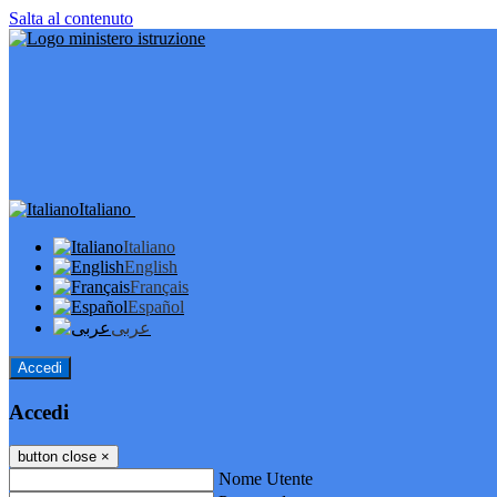
Salta al contenuto
Italiano
Italiano
English
Français
Español
عربى
Accedi
Accedi
button close
×
Nome Utente