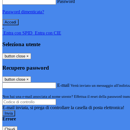
Password
Password dimenticata?
-
Entra con SPID
Entra con CIE
Seleziona utente
button close
×
Recupero password
button close
×
E-mail
Verrà inviato un messaggio all'indirizz
Non hai una e-mail associata al nome utente? Effettua il reset della password tram
E-mail inviata, si prega di controllare la casella di posta elettronica!
Errore
Chiudi