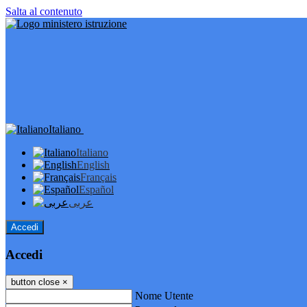
Salta al contenuto
Italiano
Italiano
English
Français
Español
عربى
Accedi
Accedi
button close
×
Nome Utente