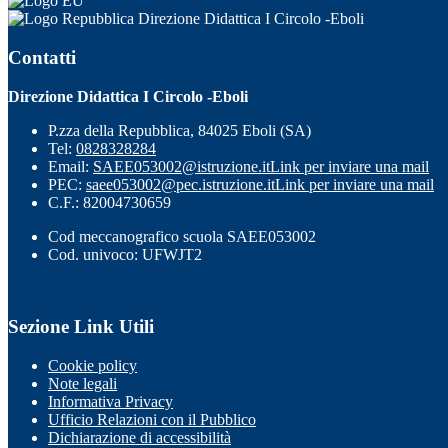
Direzione Didattica I Circolo -Eboli
Contatti
Direzione Didattica I Circolo -Eboli
P.zza della Repubblica, 84025 Eboli (SA)
Tel:
0828328284
Email:
SAEE053002@istruzione.it
Link per inviare una mail
PEC:
saee053002@pec.istruzione.it
Link per inviare una mail
C.F.: 82004730659
Cod meccanografico scuola SAEE053002
Cod. univoco: UFWJT2
Sezione Link Utili
Cookie policy
Note legali
Informativa Privacy
Ufficio Relazioni con il Pubblico
Dichiarazione di accessibilità