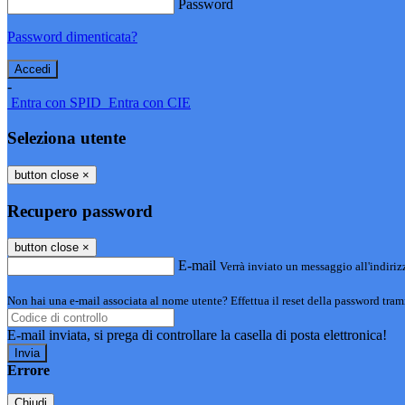
Password
Password dimenticata?
-
Entra con SPID
Entra con CIE
Seleziona utente
button close
×
Recupero password
button close
×
E-mail
Verrà inviato un messaggio all'indirizz
Non hai una e-mail associata al nome utente? Effettua il reset della password tram
E-mail inviata, si prega di controllare la casella di posta elettronica!
Errore
Chiudi