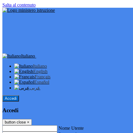
Salta al contenuto
Italiano
Italiano
English
Français
Español
عربى
Accedi
Accedi
button close
×
Nome Utente