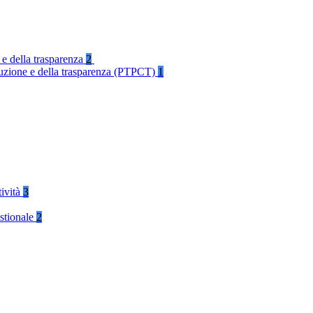
 e della trasparenza
2
rruzione e della trasparenza (PTPCT)
1
tività
3
stionale
2