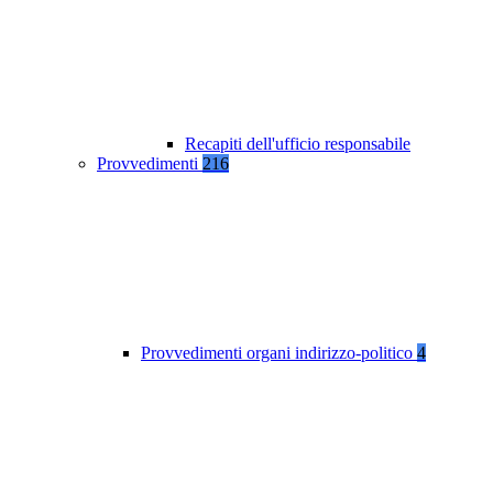
Recapiti dell'ufficio responsabile
Provvedimenti
216
Provvedimenti organi indirizzo-politico
4