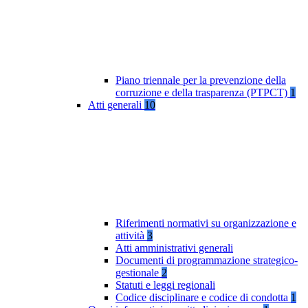
Piano triennale per la prevenzione della
corruzione e della trasparenza (PTPCT)
1
Atti generali
10
Riferimenti normativi su organizzazione e
attività
3
Atti amministrativi generali
Documenti di programmazione strategico-
gestionale
2
Statuti e leggi regionali
Codice disciplinare e codice di condotta
1