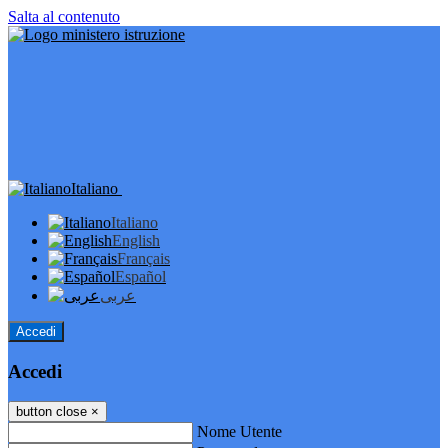
Salta al contenuto
Italiano
Italiano
English
Français
Español
عربى
Accedi
Accedi
button close
×
Nome Utente