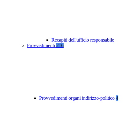
Recapiti dell'ufficio responsabile
Provvedimenti
216
Provvedimenti organi indirizzo-politico
4