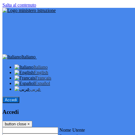
Salta al contenuto
Italiano
Italiano
English
Français
Español
عربى
Accedi
Accedi
button close
×
Nome Utente