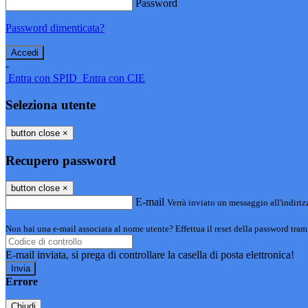
Password
Password dimenticata?
-
Entra con SPID
Entra con CIE
Seleziona utente
button close
×
Recupero password
button close
×
E-mail
Verrà inviato un messaggio all'indirizz
Non hai una e-mail associata al nome utente? Effettua il reset della password tram
E-mail inviata, si prega di controllare la casella di posta elettronica!
Errore
Chiudi