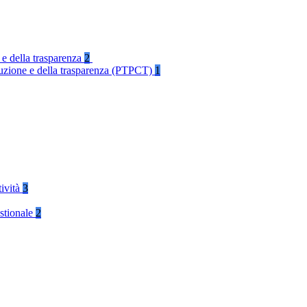
 e della trasparenza
2
rruzione e della trasparenza (PTPCT)
1
tività
3
stionale
2