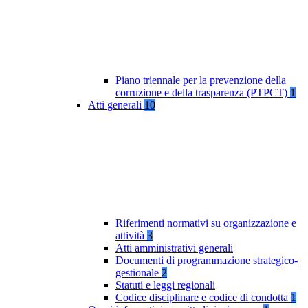
Piano triennale per la prevenzione della
corruzione e della trasparenza (PTPCT)
1
Atti generali
10
Riferimenti normativi su organizzazione e
attività
3
Atti amministrativi generali
Documenti di programmazione strategico-
gestionale
2
Statuti e leggi regionali
Codice disciplinare e codice di condotta
1