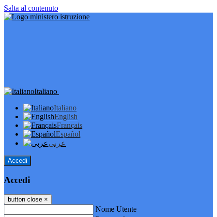
Salta al contenuto
Italiano
Italiano
English
Français
Español
عربى
Accedi
Accedi
button close
×
Nome Utente