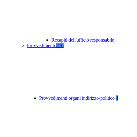
Recapiti dell'ufficio responsabile
Provvedimenti
216
Provvedimenti organi indirizzo-politico
4