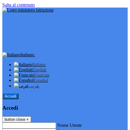
Salta al contenuto
Italiano
Italiano
English
Français
Español
عربى
Accedi
Accedi
button close
×
Nome Utente