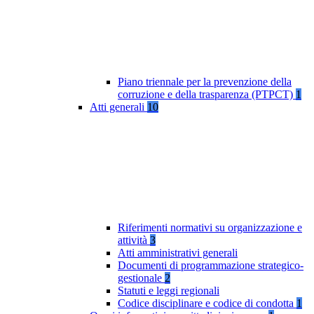
Piano triennale per la prevenzione della
corruzione e della trasparenza (PTPCT)
1
Atti generali
10
Riferimenti normativi su organizzazione e
attività
3
Atti amministrativi generali
Documenti di programmazione strategico-
gestionale
2
Statuti e leggi regionali
Codice disciplinare e codice di condotta
1