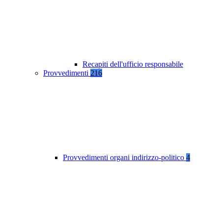
Recapiti dell'ufficio responsabile
Provvedimenti
216
Provvedimenti organi indirizzo-politico
4