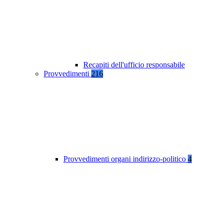
Recapiti dell'ufficio responsabile
Provvedimenti
216
Provvedimenti organi indirizzo-politico
4