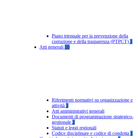
Piano triennale per la prevenzione della
corruzione e della trasparenza (PTPCT)
1
Atti generali
10
Riferimenti normativi su organizzazione e
attività
3
Atti amministrativi generali
Documenti di programmazione strategico-
gestionale
2
Statuti e leggi regionali
Codice disciplinare e codice di condotta
1