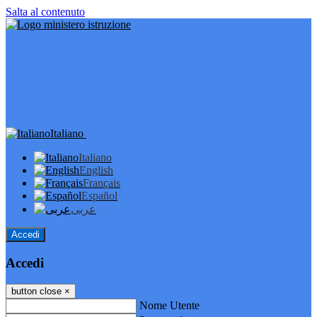
Salta al contenuto
Italiano
Italiano
English
Français
Español
عربى
Accedi
Accedi
button close
×
Nome Utente