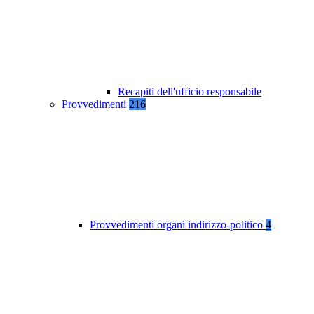
Recapiti dell'ufficio responsabile
Provvedimenti
216
Provvedimenti organi indirizzo-politico
4