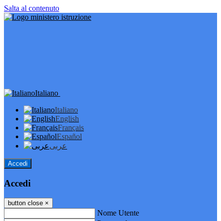
Salta al contenuto
Italiano
Italiano
English
Français
Español
عربى
Accedi
Accedi
button close
×
Nome Utente