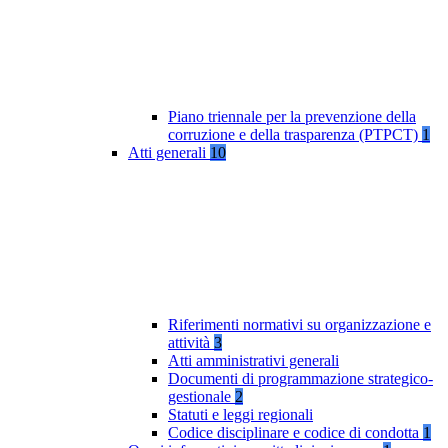
Piano triennale per la prevenzione della
corruzione e della trasparenza (PTPCT)
1
Atti generali
10
Riferimenti normativi su organizzazione e
attività
3
Atti amministrativi generali
Documenti di programmazione strategico-
gestionale
2
Statuti e leggi regionali
Codice disciplinare e codice di condotta
1