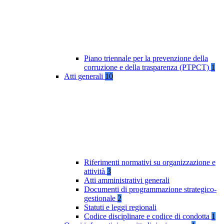
Piano triennale per la prevenzione della
corruzione e della trasparenza (PTPCT)
1
Atti generali
10
Riferimenti normativi su organizzazione e
attività
3
Atti amministrativi generali
Documenti di programmazione strategico-
gestionale
2
Statuti e leggi regionali
Codice disciplinare e codice di condotta
1