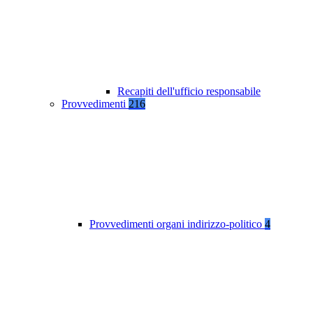
Recapiti dell'ufficio responsabile
Provvedimenti
216
Provvedimenti organi indirizzo-politico
4