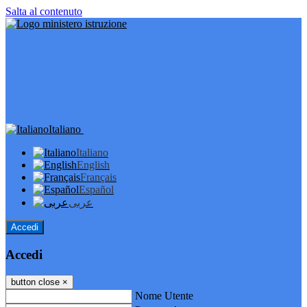
Salta al contenuto
Italiano
Italiano
English
Français
Español
عربى
Accedi
Accedi
button close
×
Nome Utente