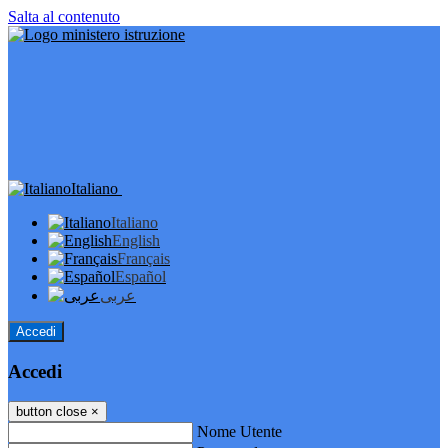
Salta al contenuto
Italiano
Italiano
English
Français
Español
عربى
Accedi
Accedi
button close
×
Nome Utente