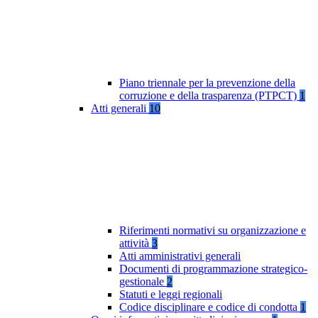
Piano triennale per la prevenzione della
corruzione e della trasparenza (PTPCT)
1
Atti generali
10
Riferimenti normativi su organizzazione e
attività
3
Atti amministrativi generali
Documenti di programmazione strategico-
gestionale
2
Statuti e leggi regionali
Codice disciplinare e codice di condotta
1