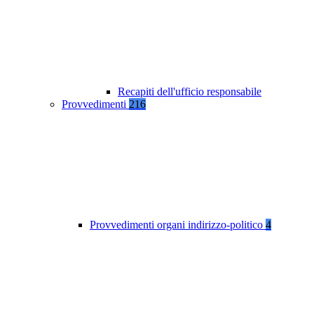
Recapiti dell'ufficio responsabile
Provvedimenti
216
Provvedimenti organi indirizzo-politico
4