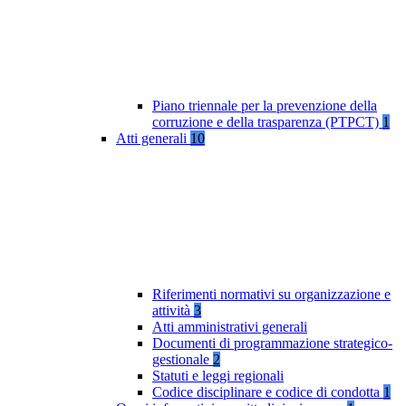
Piano triennale per la prevenzione della
corruzione e della trasparenza (PTPCT)
1
Atti generali
10
Riferimenti normativi su organizzazione e
attività
3
Atti amministrativi generali
Documenti di programmazione strategico-
gestionale
2
Statuti e leggi regionali
Codice disciplinare e codice di condotta
1