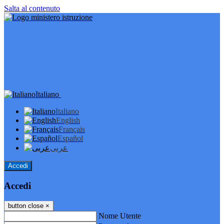
Salta al contenuto
Italiano
Italiano
English
Français
Español
عربى
Accedi
Accedi
button close
×
Nome Utente