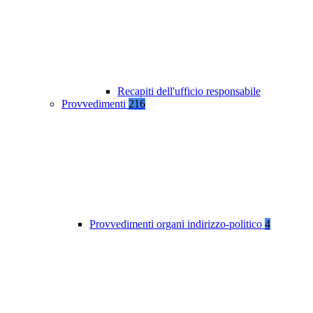
Recapiti dell'ufficio responsabile
Provvedimenti
216
Provvedimenti organi indirizzo-politico
4