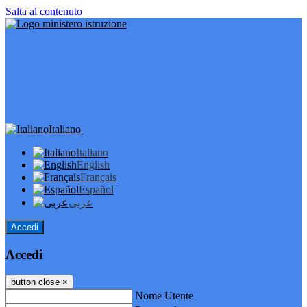
Salta al contenuto
Italiano
Italiano
English
Français
Español
عربى
Accedi
Accedi
button close
×
Nome Utente