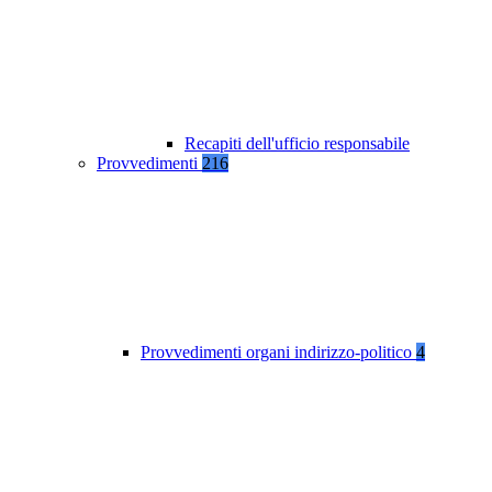
Recapiti dell'ufficio responsabile
Provvedimenti
216
Provvedimenti organi indirizzo-politico
4