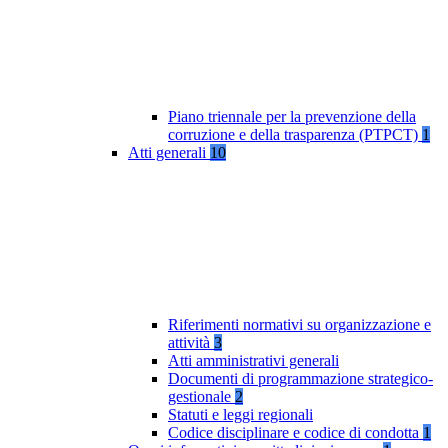
Piano triennale per la prevenzione della
corruzione e della trasparenza (PTPCT)
1
Atti generali
10
Riferimenti normativi su organizzazione e
attività
3
Atti amministrativi generali
Documenti di programmazione strategico-
gestionale
2
Statuti e leggi regionali
Codice disciplinare e codice di condotta
1