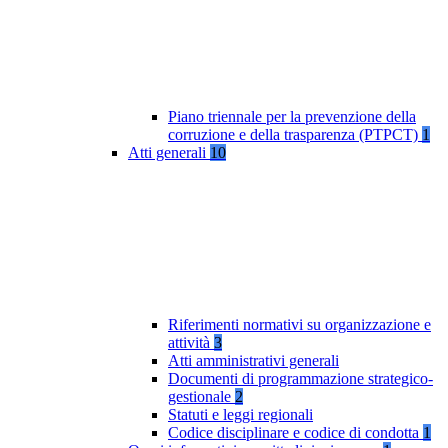
Piano triennale per la prevenzione della
corruzione e della trasparenza (PTPCT)
1
Atti generali
10
Riferimenti normativi su organizzazione e
attività
3
Atti amministrativi generali
Documenti di programmazione strategico-
gestionale
2
Statuti e leggi regionali
Codice disciplinare e codice di condotta
1