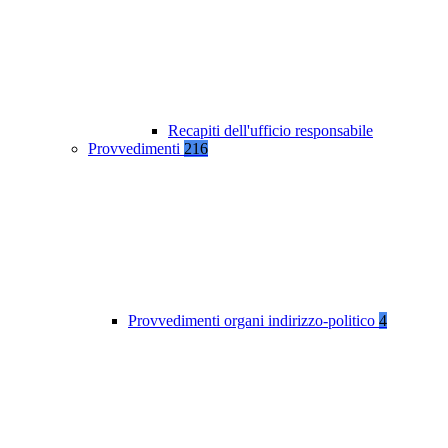
Recapiti dell'ufficio responsabile
Provvedimenti
216
Provvedimenti organi indirizzo-politico
4