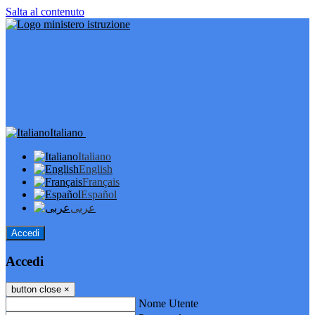
Salta al contenuto
Italiano
Italiano
English
Français
Español
عربى
Accedi
Accedi
button close
×
Nome Utente