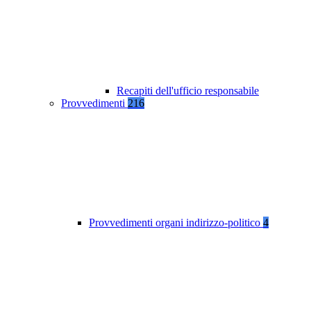
Recapiti dell'ufficio responsabile
Provvedimenti
216
Provvedimenti organi indirizzo-politico
4