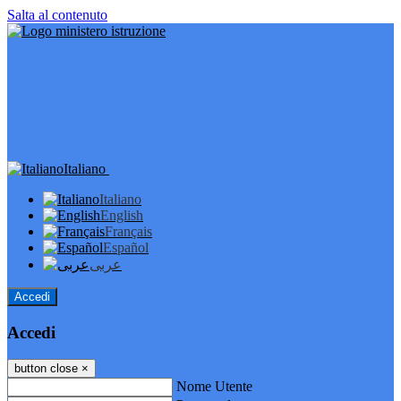
Salta al contenuto
Italiano
Italiano
English
Français
Español
عربى
Accedi
Accedi
button close
×
Nome Utente