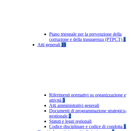
Piano triennale per la prevenzione della
corruzione e della trasparenza (PTPCT)
1
Atti generali
10
Riferimenti normativi su organizzazione e
attività
3
Atti amministrativi generali
Documenti di programmazione strategico-
gestionale
2
Statuti e leggi regionali
Codice disciplinare e codice di condotta
1