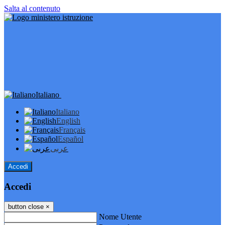
Salta al contenuto
Italiano
Italiano
English
Français
Español
عربى
Accedi
Accedi
button close
×
Nome Utente