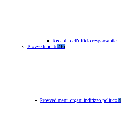
Recapiti dell'ufficio responsabile
Provvedimenti
216
Provvedimenti organi indirizzo-politico
4