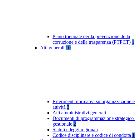
Piano triennale per la prevenzione della
corruzione e della trasparenza (PTPCT)
1
Atti generali
10
Riferimenti normativi su organizzazione e
attività
3
Atti amministrativi generali
Documenti di programmazione strategico-
gestionale
2
Statuti e leggi regionali
Codice disciplinare e codice di condotta
1