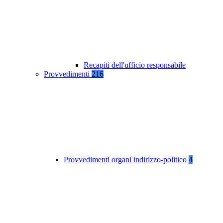
Recapiti dell'ufficio responsabile
Provvedimenti
216
Provvedimenti organi indirizzo-politico
4