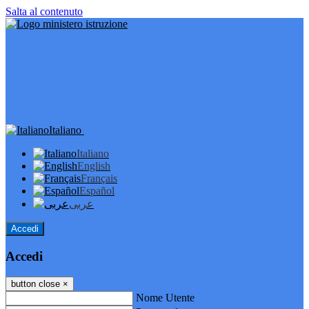
Salta al contenuto
Italiano
Italiano
English
Français
Español
عربى
Accedi
Accedi
button close
×
Nome Utente