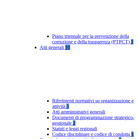
Piano triennale per la prevenzione della
corruzione e della trasparenza (PTPCT)
1
Atti generali
10
Riferimenti normativi su organizzazione e
attività
3
Atti amministrativi generali
Documenti di programmazione strategico-
gestionale
2
Statuti e leggi regionali
Codice disciplinare e codice di condotta
1