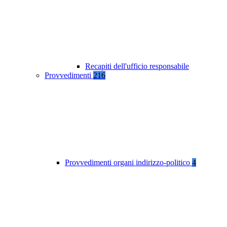
Recapiti dell'ufficio responsabile
Provvedimenti
216
Provvedimenti organi indirizzo-politico
4