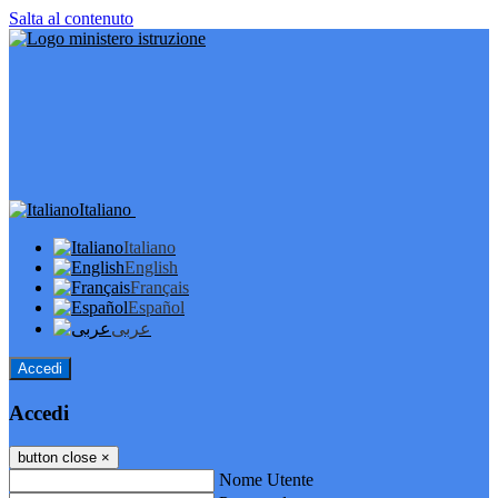
Salta al contenuto
Italiano
Italiano
English
Français
Español
عربى
Accedi
Accedi
button close
×
Nome Utente