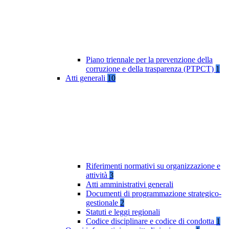
Piano triennale per la prevenzione della
corruzione e della trasparenza (PTPCT)
1
Atti generali
10
Riferimenti normativi su organizzazione e
attività
3
Atti amministrativi generali
Documenti di programmazione strategico-
gestionale
2
Statuti e leggi regionali
Codice disciplinare e codice di condotta
1